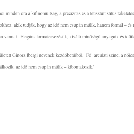
ol minden óra a kifinomultság, a precizitás és a letisztult stílus tökélete
okhoz, akik tudják, hogy az idő nem csupán múlik, hanem formál – és m
 vannak. Elegáns formatervezésük, kiváló minőségű anyagaik és időtlen
tett Ginora Ibergi nevének kezdőbetűiből. Fő arculati színei a nőies és
alálkozik, az idő nem csupán múlik – kibontakozik.’