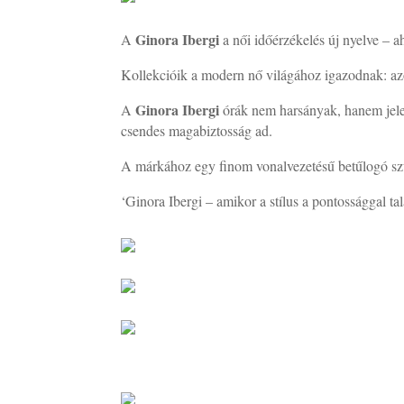
Ginora Ibergi
A
a női időérzékelés új nyelve – ah
Kollekcióik a modern nő világához igazodnak: az
Ginora Ibergi
A
órák nem harsányak, hanem jelen
csendes magabiztosság ad.
A márkához egy finom vonalvezetésű betűlogó szüle
‘Ginora Ibergi – amikor a stílus a pontossággal t