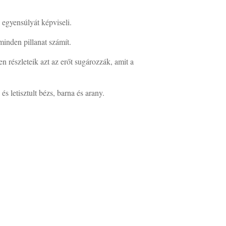
s egyensúlyát képviseli.
inden pillanat számít.
 részleteik azt az erőt sugározzák, amit a
 letisztult bézs, barna és arany.