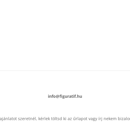
íRJ NEKEM
info@figuratif.hu
ánlatot szeretnél, kérlek töltsd ki az űrlapot vagy írj nekem bizal