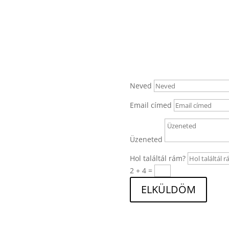
Neved
Email címed
Üzeneted
Hol találtál rám?
2 + 4
=
ELKÜLDÖM