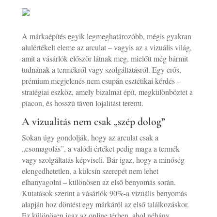
A márkaépítés egyik legmeghatározóbb, mégis gyakran
alulértékelt eleme az arculat – vagyis az a vizuális világ,
amit a vásárlók először látnak meg, mielőtt még bármit
tudnának a termékről vagy szolgáltatásról. Egy erős,
prémium megjelenés nem csupán esztétikai kérdés –
stratégiai eszköz, amely bizalmat épít, megkülönböztet a
piacon, és hosszú távon lojalitást teremt.
A vizualitás nem csak „szép dolog”
Sokan úgy gondolják, hogy az arculat csak a
„csomagolás”, a valódi értéket pedig maga a termék
vagy szolgáltatás képviseli. Bár igaz, hogy a minőség
elengedhetetlen, a külcsín szerepét nem lehet
elhanyagolni – különösen az első benyomás során.
Kutatások szerint a vásárlók 90%-a vizuális benyomás
alapján hoz döntést egy márkáról az első találkozáskor.
Ez különösen igaz az online térben, ahol néhány