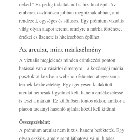
neked.” Ez pedig tudattalanul is bizalmat épít. Az
emberek ösztönösen jobban megbíznak abban, ami
rendezett, egységes és stílusos. Egy prémium vizuális
világ olyan alapot teremt, amelyre a márka története,
értékei és üzenete is hitelesebben épülhet.
Az arculat, mint márkaélmény
A vizuális megjelenés minden érintkezési ponton
hatással van a vásárlói élményre – a közösségi média
posztoktól kezdve a webshop felületén át egészen a
termék kézbevételéig. Egy igényesen kialakított
arculat nemcsak figyelmet kelt, hanem emlékezetessé
is teszi a márkát. Ez különösen fontos akkor, amikor a
piacon tucatnyi hasonló ajánlat közül kell kitűnni.
Összegzésként:
A prémium arculat nem luxus, hanem befektetés. Egy
olyan eszköz, amely segít láthatóvá válni, hiteles