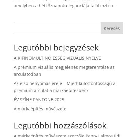
amelyben a hétköznapok eleganciája találkozik a...
Keresés
Legutóbbi bejegyzések
A KIFINOMULT NŐIESSÉG VIZUÁLIS NYELVE
A prémium vizuális megjelenés megteremtése az
arculatodban
Az első benyomás ereje – Miért kulcsfontosságú a
prémium arculat a márkaépítésben?
ÉV SZÍNE PANTONE 2025
A márkaépítés művészete
Legutóbbi hozzászólások
A márkaépítés művészete
szerzője
Papp-Halmos Ildi