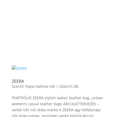
ZEERA
Szerző:
Papp-Halmos Ildi
|
2024.01.08.
PORTFÓLIÓ ZEERA stylish ladies' leather bag „Urban
women’s casual leather bags ARCULATTERVEZÉS –
valódi bőr női táska márka A ZEERA egy hétköznapi
női táska márka, minőségi valódi bőrből készül,